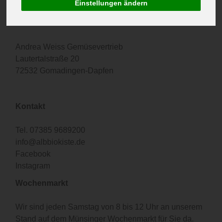
Einstellungen ändern
Anschrift
Andrea Weiss Gemüsevertrieb
Lautertalstraße 20
72532 Gomadingen-Dapfen
Kontakt
Tel.
07385 9689200
info@albbiokiste.de
Facebook
Instagram
Wochenmarkt
Wir sind jeden Samstag von 8 bis 12 Uhr an unserem
Stand auf dem Münsinger Wochenmarkt für Sie da.