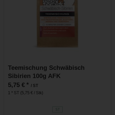
Teemischung Schwäbisch
Sibirien 100g AFK
5,75 €
*
/ ST
1 * ST (5,75 € / Stk)
ST