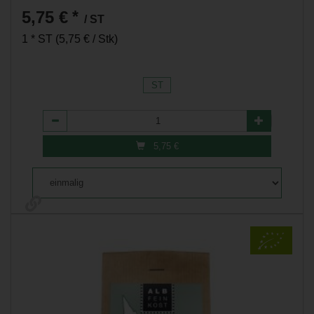
5,75 €
*
/ ST
1 * ST (5,75 € / Stk)
ST
Anzahl
5,75
€