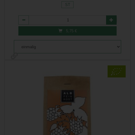
ST
Anzahl
5,75
€