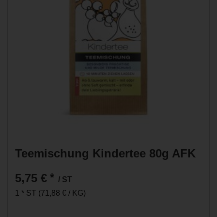
Teemischung Kindertee 80g AFK
5,75 €
*
/ ST
1 * ST (71,88 € / KG)