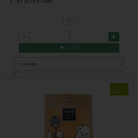
1 * ST (5,75 € / Stk)
ST
Anzahl
5,75
€