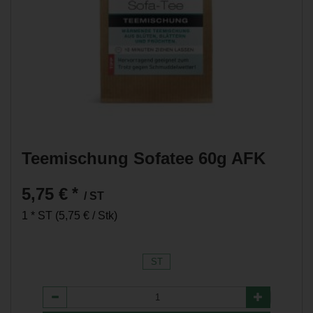
Teemischung Sofatee 60g AFK
5,75 €
*
/ ST
1 * ST (5,75 € / Stk)
ST
Anzahl