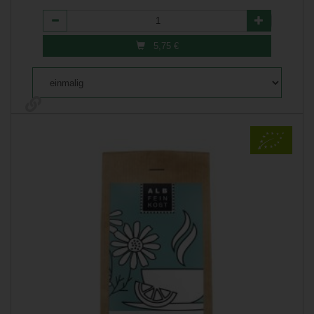
Anzahl
5,75
€