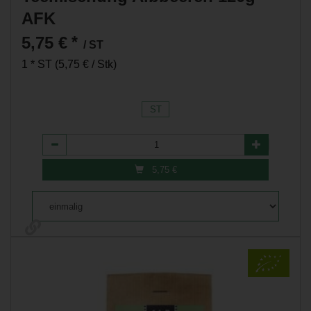
AFK
5,75 €
*
/ ST
1 * ST (5,75 € / Stk)
ST
Anzahl
5,75
€