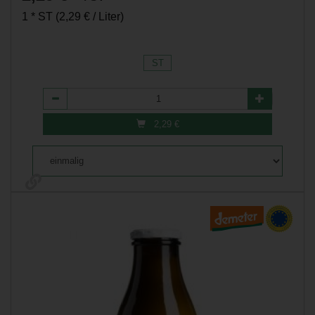
1 * ST (2,29 € / Liter)
ST
Anzahl
2,29
€