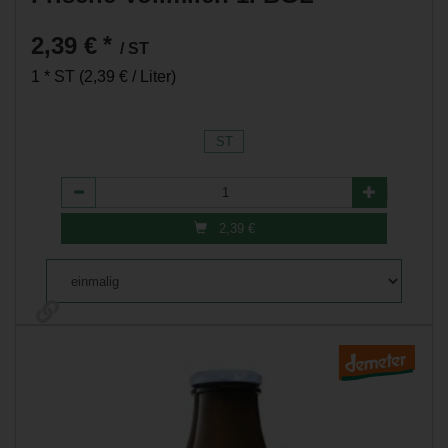
2,39 €
*
/ ST
1 * ST (2,39 € / Liter)
ST
Anzahl
2,39
€