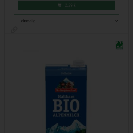
2,29
€