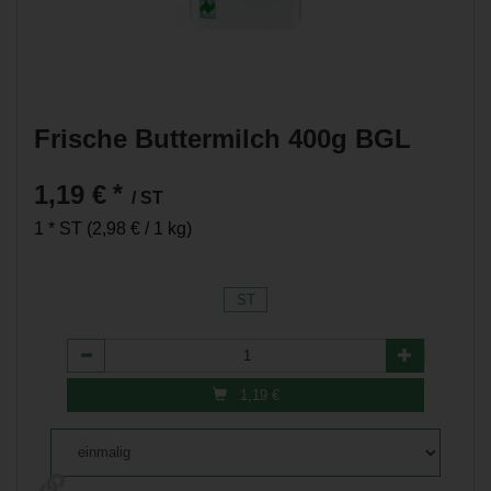
Frische Buttermilch 400g BGL
1,19 €
*
/ ST
1 * ST (2,98 € / 1 kg)
ST
Anzahl
1,19
€