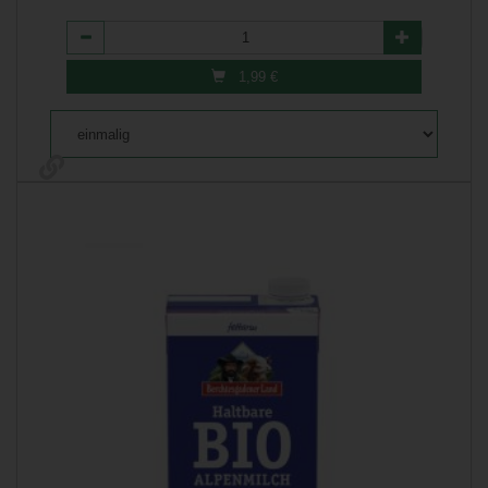
Anzahl
1,99
€