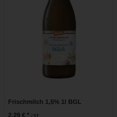
Frischmilch 1,5% 1l BGL
2,29 €
*
/ ST