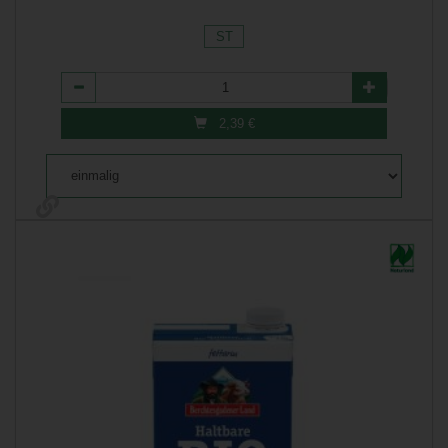
ST
Anzahl
2,39
€