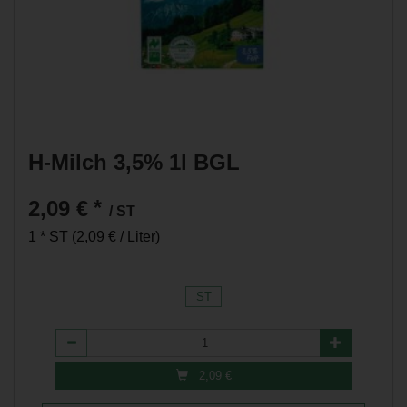
H-Milch 3,5% 1l BGL
2,09 €
*
/ ST
1 * ST (2,09 € / Liter)
ST
Anzahl
2,09
€