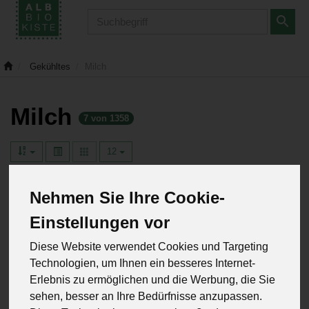
Produkt
Gekühltes
Milch
Milch
7 von 1358
12
Nehmen Sie Ihre Cookie-
Einstellungen vor
Hersteller
Ernährung
Allergene
Diese Website verwendet Cookies und Targeting
Technologien, um Ihnen ein besseres Internet-
Erlebnis zu ermöglichen und die Werbung, die Sie
sehen, besser an Ihre Bedürfnisse anzupassen.