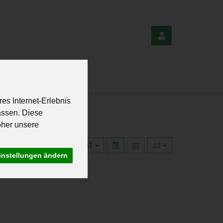
CKEREIEN
REZEPTE
es Internet-Erlebnis
assen. Diese
oher unsere
12
instellungen ändern