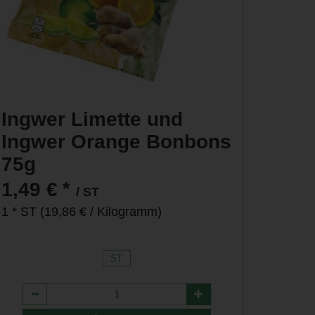
Ingwer Limette und
Ingwer Orange Bonbons
75g
*
1,49 €
/ ST
1 * ST (19,86 € / Kilogramm)
ST
Anzahl