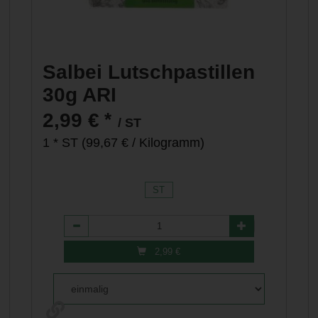
Salbei Lutschpastillen
30g ARI
*
2,99 €
/ ST
1 * ST (99,67 € / Kilogramm)
ST
Anzahl
2,99
€