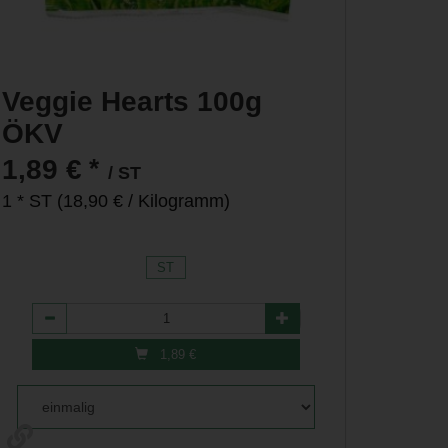
Veggie Hearts 100g
ÖKV
*
1,89 €
/ ST
1 * ST (18,90 € / Kilogramm)
ST
Anzahl
1,89
€