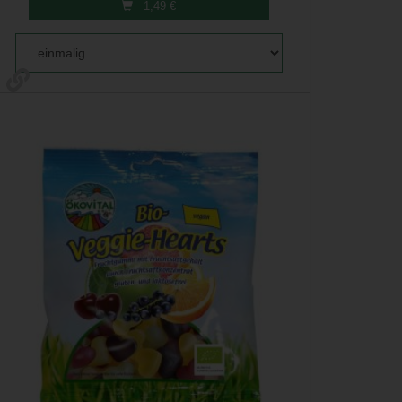
1,49
€