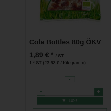
Cola Bottles 80g ÖKV
*
1,89 €
/ ST
1 * ST (23,63 € / Kilogramm)
ST
Anzahl
1,89
€