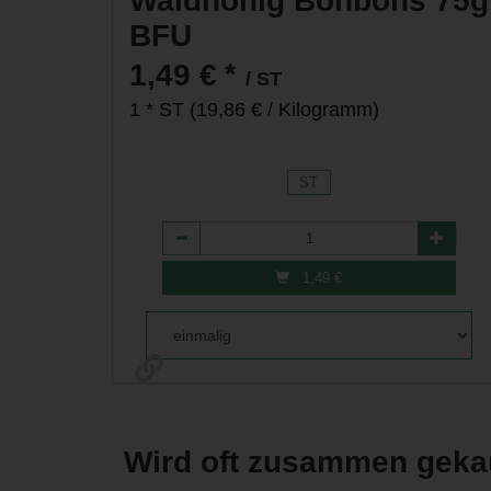
Waldhonig Bonbons 75g
BFU
*
1,49 €
/ ST
1 * ST (19,86 € / Kilogramm)
ST
Anzahl
1,49
€