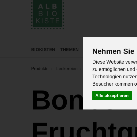
BIOKISTEN
THEMEN
GEMÜSE
OBST
BAC
Nehmen Sie I
Diese Website verwe
Produkte
Leckereien
Bonbons und Fruchtgummi
zu ermöglichen und 
Technologien nutze
Besucher kommen od
Bonbon
Alle akzeptieren
Frucht