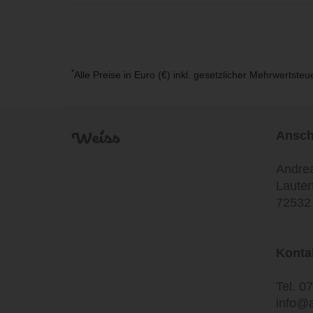
*
Alle Preise in Euro (€) inkl. gesetzlicher Mehrwertst
Anschr
Andre
Lauter
72532
Konta
Tel.
07
info@a