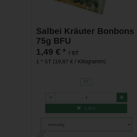
Salbei Kräuter Bonbons
75g BFU
*
1,49 €
/ ST
1 * ST (19,87 € / Kilogramm)
ST
Anzahl
1,49
€