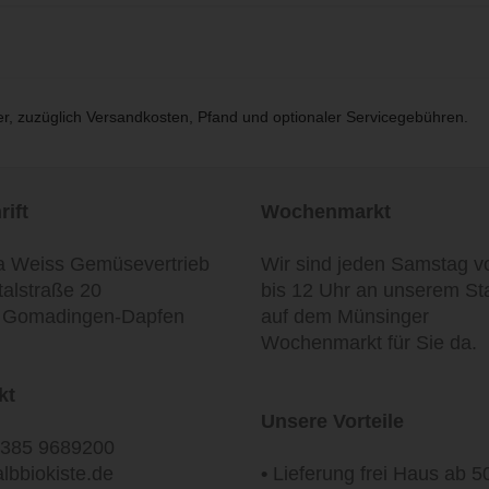
euer, zuzüglich Versandkosten, Pfand und optionaler Servicegebühren.
ift
Wochenmarkt
a Weiss Gemüsevertrieb
Wir sind jeden Samstag v
talstraße 20
bis 12 Uhr an unserem St
 Gomadingen-Dapfen
auf dem Münsinger
Wochenmarkt für Sie da.
kt
Unsere Vorteile
385 9689200
lbbiokiste.de
•
Lieferung frei Haus ab 5