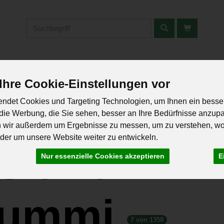
Produkt
KWAREN
KÄSE
HALTBARES
GEKÜHLTES
GETRÄNKE
LE
hre Cookie-Einstellungen vor
ndet Cookies und Targeting Technologien, um Ihnen ein besser
die Werbung, die Sie sehen, besser an Ihre Bedürfnisse anzup
n wir außerdem um Ergebnisse zu messen, um zu verstehen, w
er um unsere Website weiter zu entwickeln.
s und
Nur essenzielle Cookies akzeptieren
E
gummi
7 von 1358