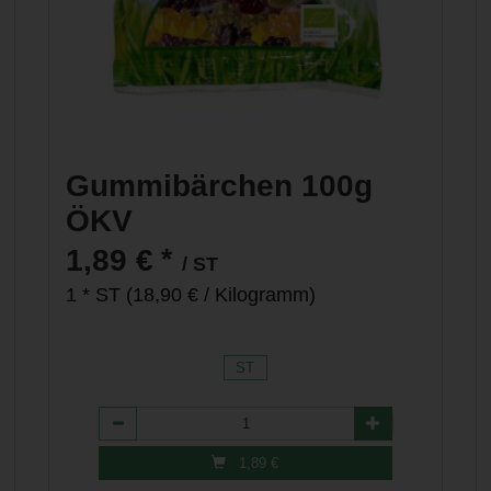
Gummibärchen 100g
ÖKV
*
1,89 €
/ ST
1 * ST (18,90 € / Kilogramm)
ST
Anzahl
1,89
€