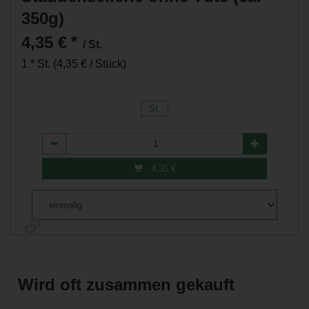
350g)
4,35 €
*
/ St.
1 * St. (4,35 € / Stück)
St.
Anzahl
4,35
€