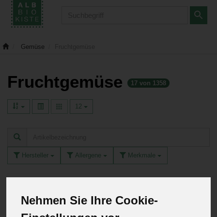
Produkt
Gemüse
Fruchtgemüse
Fruchtgemüse
17 von 1358
12
Hersteller
Allergene
Merkmale
Nehmen Sie Ihre Cookie-