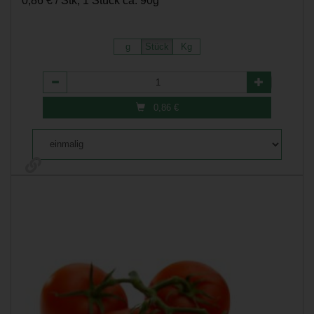
0,86 € / Stk, 1 Stück ca. 90g
g
Stück
Kg
Anzahl
0,86
€