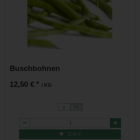
Buschbohnen
12,50 €
*
/ KG
g
Kg
Anzahl
12,50
€