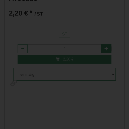
2,20 €
*
/ ST
ST
Anzahl
2,20
€