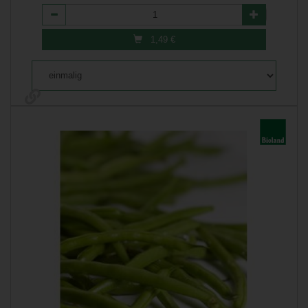
Anzahl
1,49
€