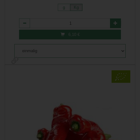
g
Kg
Anzahl
6,10
€