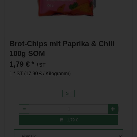
Brot-Chips mit Paprika & Chili
100g SOM
1,79 €
*
/ ST
1 * ST (17,90 € / Kilogramm)
ST
Anzahl
1,79
€