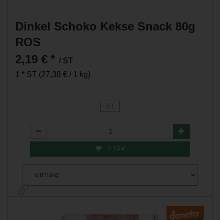
Dinkel Schoko Kekse Snack 80g
ROS
2,19 €
*
/ ST
1 * ST (27,38 € / 1 kg)
ST
Anzahl
2,19
€