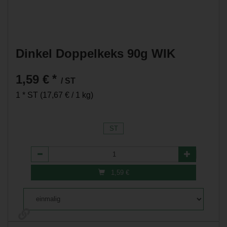
Dinkel Doppelkeks 90g WIK
1,59 €
*
/ ST
1 * ST (17,67 € / 1 kg)
ST
Anzahl
1,59
€