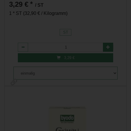
3,29 €
*
/ ST
1 * ST (32,90 € / Kilogramm)
ST
Anzahl
3,29
€