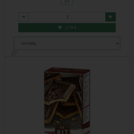
ST
Anzahl
3,79
€