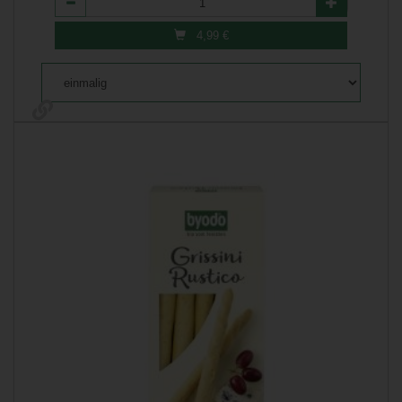
4,99
€