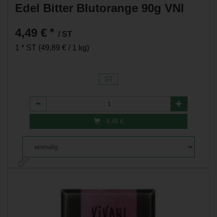
Edel Bitter Blutorange 90g VNI
4,49 €
*
/ ST
1 * ST (49,89 € / 1 kg)
ST
Anzahl
4,49
€