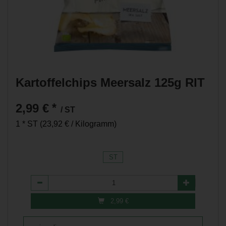
Kartoffelchips Meersalz 125g RIT
2,99 €
*
/ ST
1 * ST (23,92 € / Kilogramm)
ST
Anzahl
2,99
€