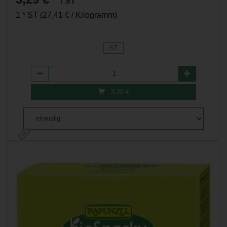
/ ST
1 * ST (27,41 € / Kilogramm)
ST
Anzahl
3,29
€