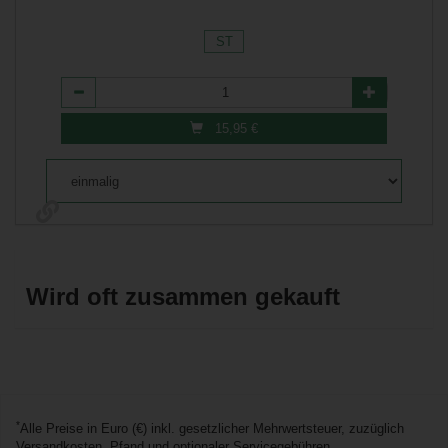
ST
Anzahl
15,95
€
*
Alle Preise in Euro (€) inkl. gesetzlicher Mehrwertsteuer, zuzüglich
Versandkosten, Pfand und optionaler Servicegebühren.