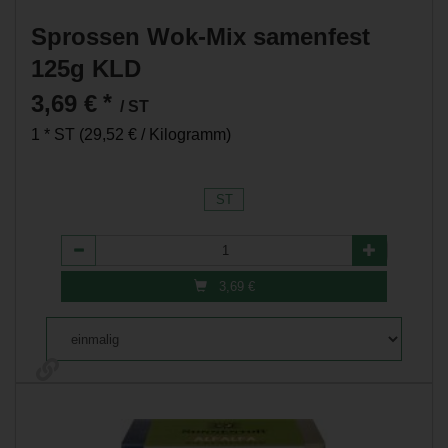
Sprossen Wok-Mix samenfest
125g KLD
3,69 €
*
/ ST
1 * ST (29,52 € / Kilogramm)
ST
Anzahl
3,69
€