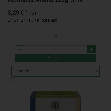
3,29 €
*
/ ST
1 * ST (27,41 € / Kilogramm)
ST
Anzahl
3,29
€